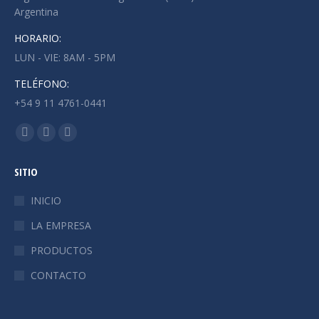
Argentina
HORARIO:
LUN - VIE: 8AM - 5PM
TELÉFONO:
+54 9 11 4761-0441
Find us on:
Facebook
X
Instagram
page
page
page
SITIO
opens
opens
opens
in
in
in
INICIO
new
new
new
LA EMPRESA
window
window
window
PRODUCTOS
CONTACTO