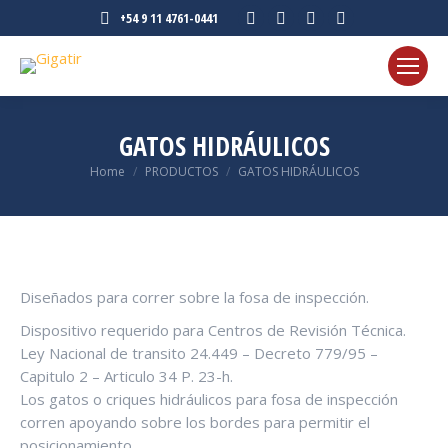
Instagram
Facebook
X
YouTube
+54 9 11 4761-0441
page
page
page
page
opens
opens
opens
opens
in
in
in
in
new
new
new
new
GATOS HIDRÁULICOS
window
window
window
window
You are here:
Home
PRODUCTOS
GATOS HIDRÁULICOS
Diseñados para correr sobre la fosa de inspección.
Dispositivo requerido para Centros de Revisión Técnica.
Ley Nacional de transito 24.449 – Decreto 779/95 –
Capitulo 2 – Articulo 34 P. 23-h.
Los gatos o criques hidráulicos para fosa de inspección
corren apoyando sobre los bordes para permitir el
posicionamiento.