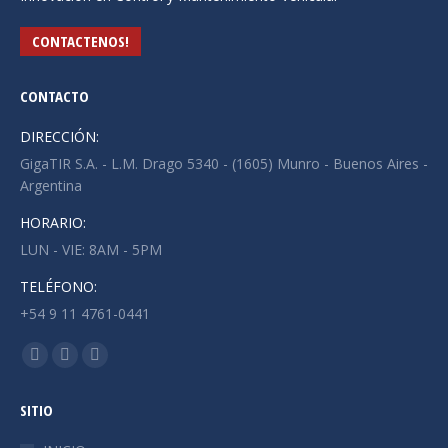
CONTACTENOS!
CONTACTO
DIRECCIÓN:
GigaTIR S.A. - L.M. Drago 5340 - (1605) Munro - Buenos Aires -
Argentina
HORARIO:
LUN - VIE: 8AM - 5PM
TELÉFONO:
+54 9 11 4761-0441
Find us on:
Facebook
X
Instagram
page
page
page
SITIO
opens
opens
opens
in
in
in