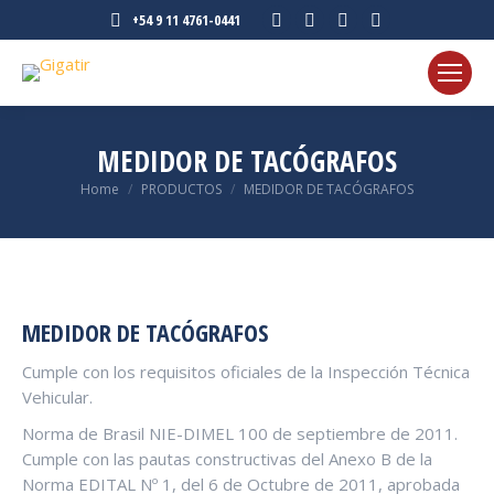
Instagram
Facebook
X
YouTube
+54 9 11 4761-0441
page
page
page
page
opens
opens
opens
opens
in
in
in
in
new
new
new
new
MEDIDOR DE TACÓGRAFOS
window
window
window
window
You are here:
Home
PRODUCTOS
MEDIDOR DE TACÓGRAFOS
MEDIDOR DE TACÓGRAFOS
Cumple con los requisitos oficiales de la Inspección Técnica
Vehicular.
Norma de Brasil NIE-DIMEL 100 de septiembre de 2011.
Cumple con las pautas constructivas del Anexo B de la
Norma EDITAL Nº 1, del 6 de Octubre de 2011, aprobada